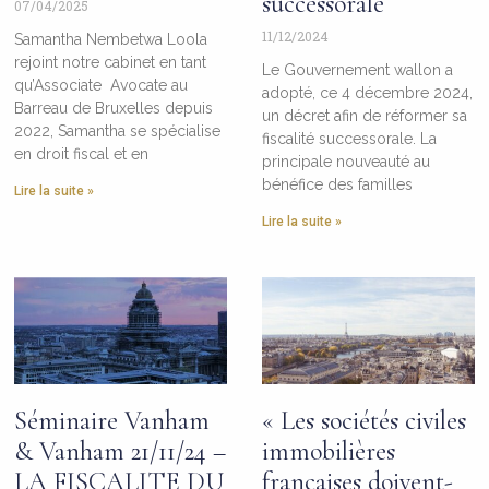
successorale
07/04/2025
11/12/2024
Samantha Nembetwa Loola
rejoint notre cabinet en tant
Le Gouvernement wallon a
qu’Associate Avocate au
adopté, ce 4 décembre 2024,
Barreau de Bruxelles depuis
un décret afin de réformer sa
2022, Samantha se spécialise
fiscalité successorale. La
en droit fiscal et en
principale nouveauté au
bénéfice des familles
Lire la suite »
Lire la suite »
Séminaire Vanham
« Les sociétés civiles
& Vanham 21/11/24 –
immobilières
LA FISCALITE DU
françaises doivent-