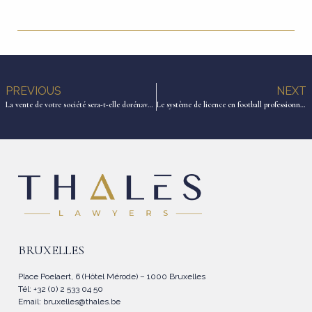
PREVIOUS
NEXT
La vente de votre société sera-t-elle dorénavant taxée ?
Le système de licence en football professionnel et les voies de recours
BRUXELLES
Place Poelaert, 6 (Hôtel Mérode) – 1000 Bruxelles
Tél: +32 (0) 2 533 04 50
Email:
bruxelles@thales.be