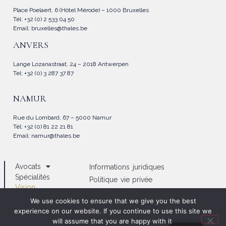
Place Poelaert, 6 (Hôtel Mérode) – 1000 Bruxelles
Tél: +32 (0) 2 533 04 50
Email:
bruxelles@thales.be
ANVERS
Lange Lozanastraat, 24 – 2018 Antwerpen
Tel: +32 (0) 3 287 37 87
NAMUR
Rue du Lombard, 67 – 5000 Namur
Tél: +32 (0) 81 22 21 81
Email:
namur@thales.be
Avocats
Informations juridiques
Spécialités
Politique vie privée
Vision
Politique d’utilisation des cookies
Actualités
We use cookies to ensure that we give you the best
Conditions générales
Recrutement
experience on our website. If you continue to use this site we
Contact
will assume that you are happy with it.
/thales_lawyers