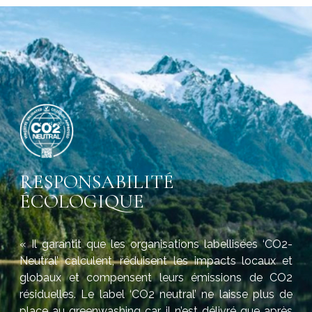
RESPONSABILITÉ
ÉCOLOGIQUE
« Il garantit que les organisations labellisées ‘CO2-
Neutral’ calculent, réduisent les impacts locaux et
globaux et compensent leurs émissions de CO2
résiduelles. Le label ‘CO2 neutral’ ne laisse plus de
place au greenwashing car il n’est délivré que après