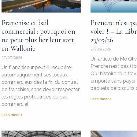
Franchise et bail
Prendre n’est pa
commercial : pourquoi on
voler ! – La Lib
ne peut plus lier leur sort
23/05/26
en Wallonie
27/05/2026
07/07/2026
Un article de Me Oli
Prendre n’est pas (tou
Un franchiseur peut-il récupérer
Ou l’histoire d’un trav
automatiquement ses locaux
emporte sans payer 
commerciaux dès la fin du contrat
paquets de biscuits
de franchise, sans devoir respecter
les règles protectrices du bail
Lees meer »
commercial
Lees meer »