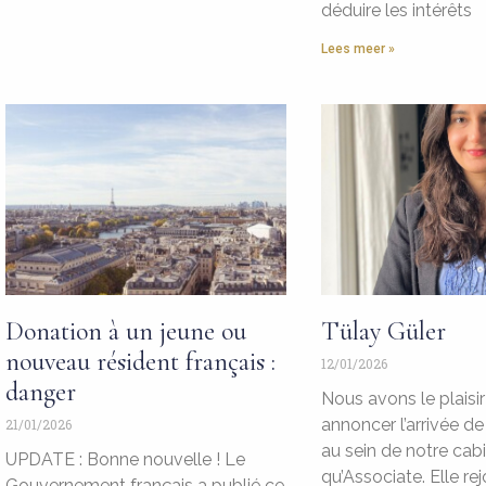
déduire les intérêts
Lees meer »
Donation à un jeune ou
Tülay Güler
nouveau résident français :
12/01/2026
danger
Nous avons le plaisi
annoncer l’arrivée 
21/01/2026
au sein de notre cabi
UPDATE : Bonne nouvelle ! Le
qu’Associate. Elle rej
Gouvernement français a publié ce