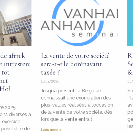
de aftrek
La vente de votre société
R
 intresten:
sera-t-elle dorénavant
S
 tot
taxée ?
&
het
11/02/2026
05/
 Hof
Jusqu’à présent, la Belgique
So
connaissait une exonération des
Pl
plus-values réalisées à l’occasion
av
re 2025
de la vente de votre société, dès
po
ions diverses a
lors que la vente entrait
ge
l’exercice
le
 possibilité de
Lees meer »