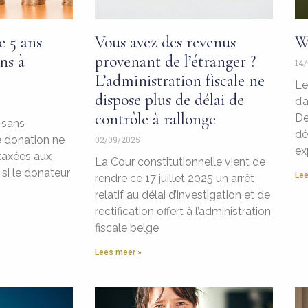
e 5 ans
Vous avez des revenus
W
ns à
provenant de l’étranger ?
14/
L’administration fiscale ne
Le
dispose plus de délai de
d’
contrôle à rallonge
De
 sans
dé
e donation ne
02/09/2025
ex
 taxées aux
La Cour constitutionnelle vient de
si le donateur
Lee
rendre ce 17 juillet 2025 un arrêt
relatif au délai d’investigation et de
rectification offert à l’administration
fiscale belge
Lees meer »