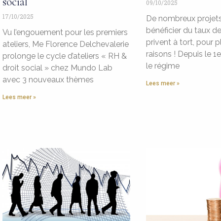
social
09/10/2025
17/10/2025
De nombreux projets
bénéficier du taux de
Vu l’engouement pour les premiers
privent à tort, pour p
ateliers, Me Florence Delchevalerie
raisons ! Depuis le 1er
prolonge le cycle d’ateliers « RH &
le régime
droit social » chez Mundo Lab
avec 3 nouveaux thèmes
Lees meer »
Lees meer »