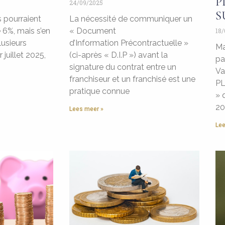
P
24/09/2025
S
 pourraient
La nécessité de communiquer un
 6%, mais s’en
« Document
18/
lusieurs
d’Information Précontractuelle »
Ma
 juillet 2025,
(ci-après « D.I.P ») avant la
pa
signature du contrat entre un
Va
franchiseur et un franchisé est une
P
pratique connue
» 
20
Lees meer »
Lee