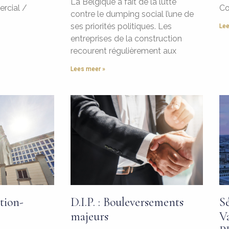
La Belgique a fait de la lutte
rcial /
Co
contre le dumping social l’une de
ses priorités politiques. Les
Lee
entreprises de la construction
recourent régulièrement aux
Lees meer »
tion-
D.I.P. : Bouleversements
S
majeurs
V