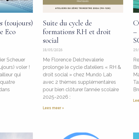
s (toujours)
Suite du cycle de
C
re Eco
formations RH et droit
–
social
S
18/05/2026
29
vier Scheuer
Me Florence Delchevalerie
Re
jours) voler !
prolonge le cycle d’ateliers « RH &
Br
ailleur qui
droit social » chez Mundo Lab
Ma
quatre
avec 2 thèmes supplémentaires
Ta
 dans
pour bien clôturer l’année scolaire
Br
2025-2026 :
Lee
Lees meer »