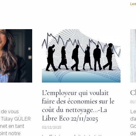
Lee
L’employeur qui voulait
C
faire des économies sur le
01/
coût du nettoyage…-La
r de vous
Le
Libre Eco 22/11/2025
de Tülay GÜLER
d’
net en tant
Go
02/12/2025
oint notre
dé