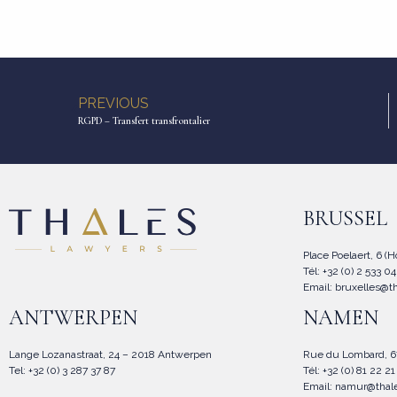
PREVIOUS
RGPD – Transfert transfrontalier
BRUSSEL
Place Poelaert, 6 (
Tél: +32 (0) 2 533 0
Email:
bruxelles@t
ANTWERPEN
NAMEN
Lange Lozanastraat, 24 – 2018 Antwerpen
Rue du Lombard, 
Tel: +32 (0) 3 287 37 87
Tél: +32 (0) 81 22 2
Email:
namur@thal