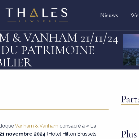
Nieuws
We
 & VANHAM 21/11/24
E DU PATRIMOINE
ILIER
Part
olloque
Vanham & Vanham
consacré à « La
Plus 
21 novembre 2024
(Hôtel Hilton Brussels