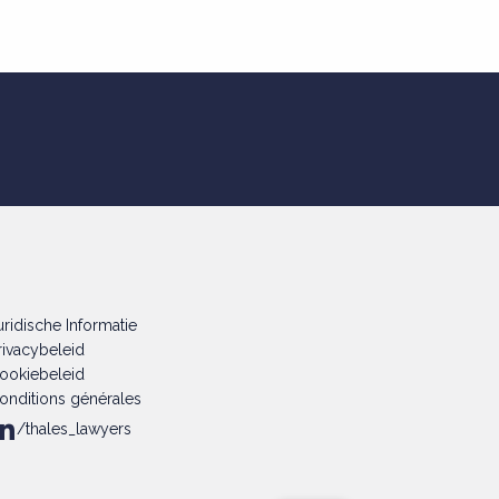
uridische Informatie
rivacybeleid
ookiebeleid
onditions générales
/thales_lawyers