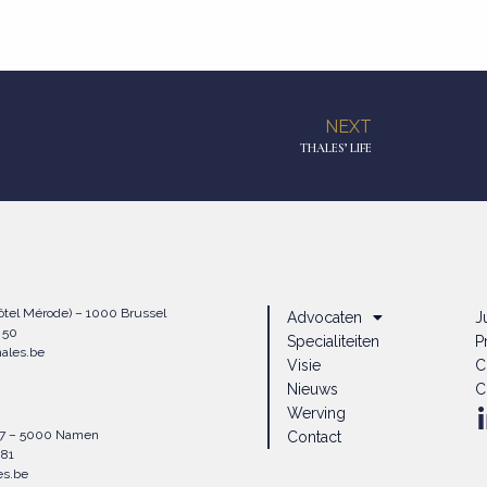
NEXT
THALES’ LIFE
Hôtel Mérode) – 1000 Brussel
Advocaten
J
4 50
Specialiteiten
P
hales.be
Visie
C
Nieuws
C
Werving
67 – 5000 Namen
Contact
1 81
es.be