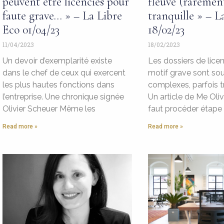
peuvent être licenciés pour
fleuve (raremen
faute grave… » – La Libre
tranquille » – L
Eco 01/04/23
18/02/23
11/04/2023
18/02/2023
Un devoir d’exemplarité existe
Les dossiers de lice
dans le chef de ceux qui exercent
motif grave sont so
les plus hautes fonctions dans
complexes, parfois tr
l’entreprise. Une chronique signée
Un article de Me Oliv
Olivier Scheuer Même les
faut procéder étape
Read more »
Read more »