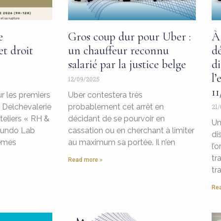
e
Gros coup dur pour Uber :
À
t droit
un chauffeur reconnu
d
salarié par la justice belge
di
l
12/09/2025
11
r les premiers
Uber contestera très
e Delchevalerie
probablement cet arrêt en
21/
teliers « RH &
décidant de se pourvoir en
Un
 Mundo Lab
cassation ou en cherchant à limiter
di
èmes
au maximum sa portée. Il n’en
l’
tr
Read more »
tr
Rea