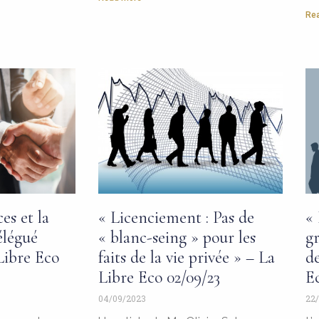
Rea
es et la
« Licenciement : Pas de
« 
élégué
« blanc-seing » pour les
gr
Libre Eco
faits de la vie privée » – La
de
Libre Eco 02/09/23
Ec
04/09/2023
22