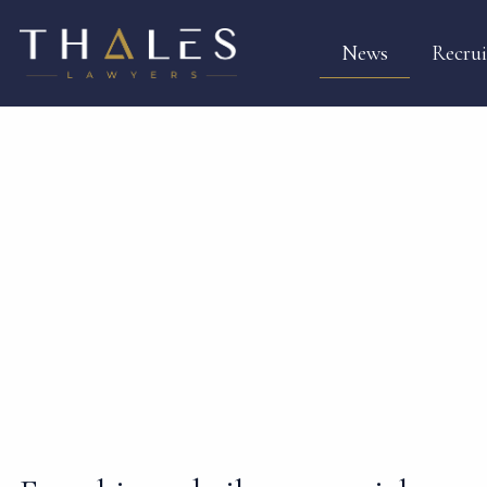
News
Recru