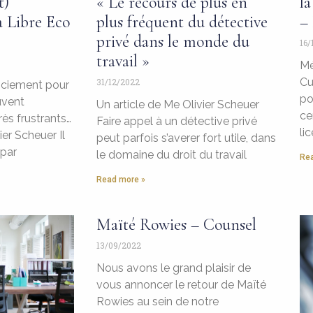
t)
« Le recours de plus en
la
a Libre Eco
plus fréquent du détective
– 
privé dans le monde du
16/
travail »
Mé
Cu
31/12/2022
nciement pour
po
uvent
Un article de Me Olivier Scheuer
ce
ès frustrants…
Faire appel à un détective privé
li
ier Scheuer Il
peut parfois s’averer fort utile, dans
 par
le domaine du droit du travail
Rea
Read more »
Maïté Rowies – Counsel
13/09/2022
Nous avons le grand plaisir de
vous annoncer le retour de Maïté
Rowies au sein de notre