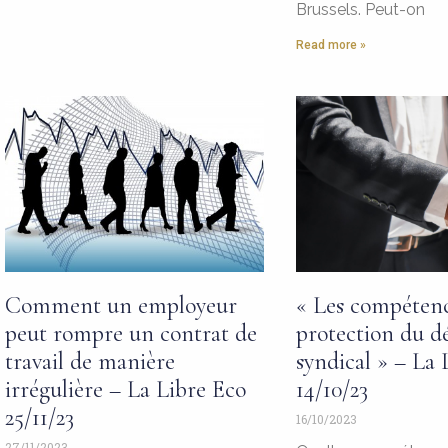
Brussels. Peut-on
Read more »
Comment un employeur
« Les compétenc
peut rompre un contrat de
protection du d
travail de manière
syndical » – La 
irrégulière – La Libre Eco
14/10/23
25/11/23
16/10/2023
27/11/2023