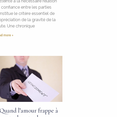
atteinte à la nécessaire relation
 confiance entre les parties
nstitue le critère essentiel de
appréciation de la gravité de la
ute. Une chronique
d more »
 Quand l’amour frappe à