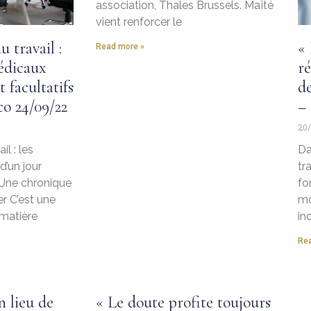
association, Thales Brussels. Maïté
vient renforcer le
 travail :
«
Read more »
médicaux
ré
 facultatifs
de
co 24/09/22
– 
20/
l : les
Da
d’un jour
tr
? Une chronique
fo
r C’est une
mo
 matière
in
Rea
n lieu de
« Le doute profite toujours