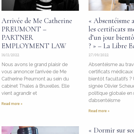
Arrivée de Me Catherine
« Absentéisme au
PREUMONT –
les certificats 
PARTNER
d’un jour bientôt
EMPLOYMENT LAW
? » – La Libre E
16/11/2022
27/09/2022
Nous avons le grand plaisir de
Absentéisme au travai
vous annoncer l’arrivée de Me
certificats médicaux 
Catherine Preumont au sein du
bientôt facultatifs 
cabinet Thales à Bruxelles. Elle
signée Olivier Scheue
vient agrandir et
politique globale en
d’absentéisme
Read more »
Read more »
« Dormir sur so