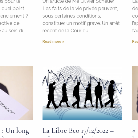
s pour le
Un article de Me Olivier Scheuer
L’
 quel point
Les faits de la vie privée peuvent,
de
icenciement ?
sous certaines conditions,
co
ective de
constituer un motif grave. Un arrêt
l’
 au sein du
récent de la Cour du
fa
Read more »
Rea
 : Un long
La Libre Eco 17/12/2022 –
«