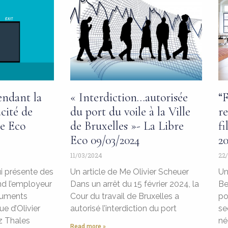
endant la
« Interdiction…autorisée
“
cité de
du port du voile à la Ville
re
re Eco
de Bruxelles »- La Libre
fi
Eco 09/03/2024
20
11/03/2024
22/
ui présente des
Un article de Me Olivier Scheuer
Un
nd l’employeur
Dans un arrêt du 15 février 2024, la
Be
guments
Cour du travail de Bruxelles a
po
e d’Olivier
autorisé l’interdiction du port
se
z Thales
né
Read more »