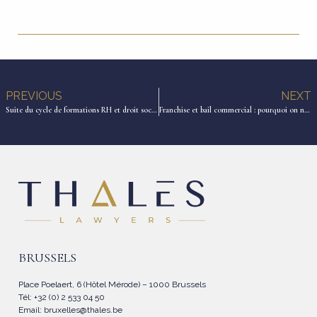
PREVIOUS
NEXT
Suite du cycle de formations RH et droit social
Franchise et bail commercial : pourquoi on ne peut plus lier leur sort en Wallonie
BRUSSELS
Place Poelaert, 6 (Hôtel Mérode) – 1000 Brussels
Tél: +32 (0) 2 533 04 50
Email:
bruxelles@thales.be