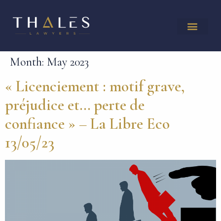
Month:
May 2023
« Licenciement : motif grave,
préjudice et… perte de
confiance » – La Libre Eco
13/05/23