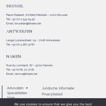
BRUSSEL
Place Poelaert, 6 (Hôtel Mérode) – 1000 Brussel
Tél: +32 (0) 2 533 04 50
Email:
bruxelles@thales.be
ANTWERPEN
Lange Lozanastraat, 24 – 2018 Antwerpen
Tel: +32 (0) 3 287 37 87
NAMEN
Rue du Lombard, 67 – 5000 Namen
Tél: +32 (0) 81 22 21 81
Email:
namur@thales.be
Advocaten
Juridische Informatie
Specialiteiten
Privacybeleid
Visie
Cookiebeleid
Nieuws
We use cookies to ensure that we give you the best