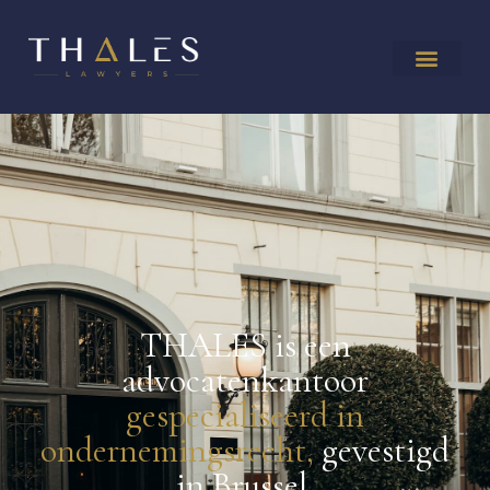
THALES is een
advocatenkantoor
gespecialiseerd in
ondernemingsrecht,
gevestigd
in Brussel,