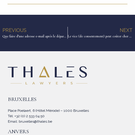
PREVIOUS
NEXT
Que faire d’une adresse e-mail après le départ d’un employé ?
Le vice (de consentement) peut coûter cher – La Libre Eco 05/10/2024
BRUXELLES
Place Poelaert, 6 (Hôtel Mérode) – 1000 Bruxelles
Tél: +32 (0) 2 533 04 50
Email:
bruxelles@thales.be
ANVERS