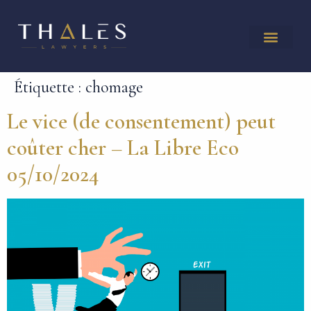
Étiquette :
chomage
Le vice (de consentement) peut
coûter cher – La Libre Eco
05/10/2024