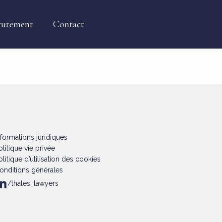
rutement
Contact
nformations juridiques
olitique vie privée
olitique d’utilisation des cookies
onditions générales
/thales_lawyers