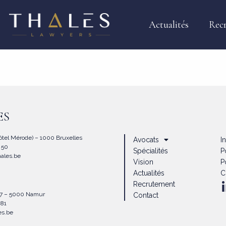
Actualités
Rec
ES
Hôtel Mérode) – 1000 Bruxelles
Avocats
I
4 50
Spécialités
P
hales.be
Vision
P
Actualités
C
Recrutement
67 – 5000 Namur
Contact
1 81
es.be