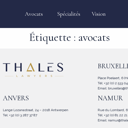
Avocats
Spécialités
Vision
Étiquette :
avocats
BRUXELL
Place Poelaert, 6 (
Tél: +32 (0) 2 533 0
Email:
bruxelles@t
ANVERS
NAMUR
Lange Lozanastraat, 24 – 2018 Antwerpen
Rue du Lombard, 
Tel: +32 (0) 3 287 37 87
Tél: +32 (0) 81 22 2
Email:
namur@thal